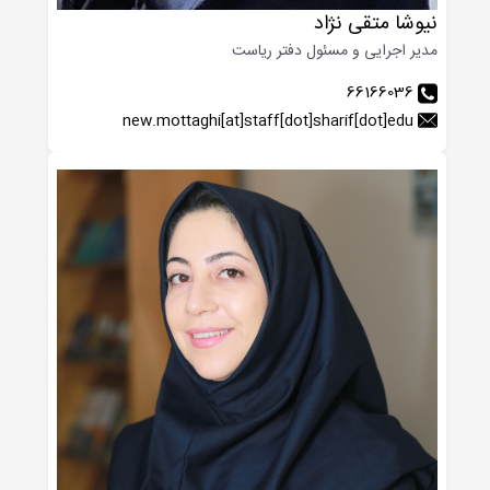
نیوشا متقی نژاد
مدیر اجرایی و مسئول دفتر ریاست
66166036
new.mottaghi[at]staff[dot]sharif[dot]edu