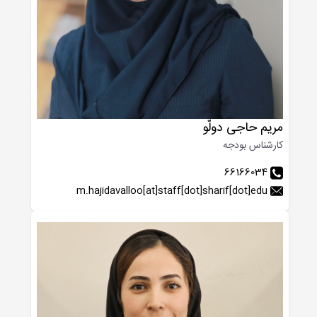
مریم حاجی دولّو
کارشناس بودجه
66166034
m.hajidavalloo[at]staff[dot]sharif[dot]edu