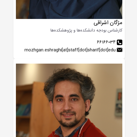
مژگان اشراقی
کارشناس بودجه دانشکده‌ها و پژوهشکده‌ها
66166034
mozhgan.eshraghi
[at]staff[dot]sharif[dot]edu