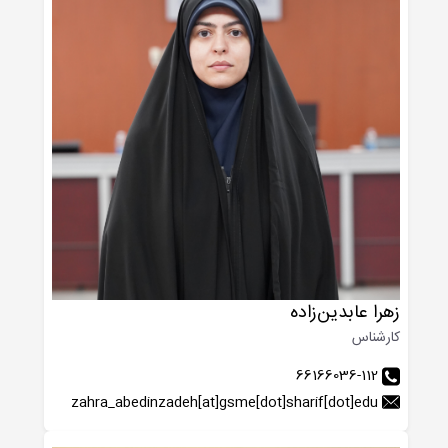
زهرا عابدین‌زاده
کارشناس
66166036-112
zahra_abedinzadeh[at]gsme[dot]sharif[dot]edu