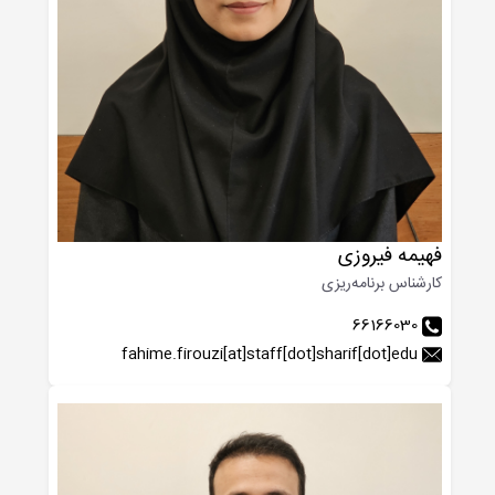
فهیمه فیروزی
کارشناس برنامه‌ریزی
66166030
fahime.firouzi[at]staff[dot]sharif[dot]edu