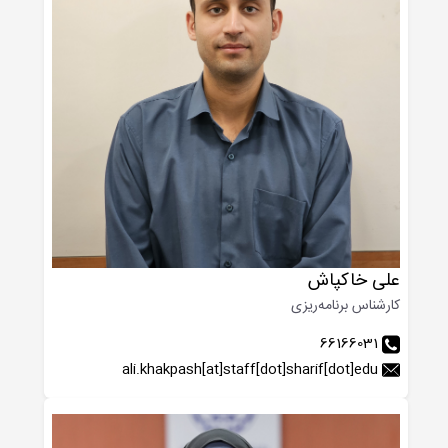
علی خاکپاش
کارشناس برنامه‌ریزی
66166031
ali.khakpash[at]staff[dot]sharif[dot]edu