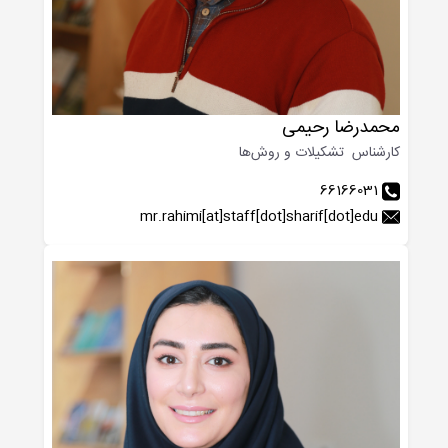
محمدرضا رحیمی
کارشناس تشکیلات و روش‌ها
66166031
mr.rahimi[at]staff[dot]sharif[dot]edu