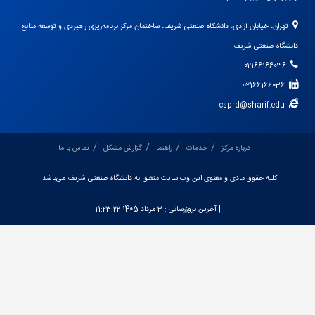
تهران، خیابان آزادی، دانشگاه صنعتی شریف، ساختمان مرکز برنامه‌ریزی راهبردی و توسعه منابع
دانشگاه صنعتی شریف
02166166036
02166166036
csprd@sharif.edu
درباره مرکز
خدمات
راهنما
گزارش مشکل
تماس با ما
کلیه حقوق مادی و معنوی این وب سایت متعلق به دانشگاه صنعتی شریف می‌باشد.
| آخرین بروزرسانی :
3 مرداد 1405 11:23:22