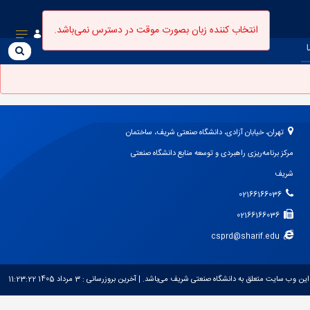
انتخاب کننده زبان بصورت موقت در دسترس نمی‌باشد.
ا
ن
و
ا
ر
تهران، خیابان آزادی، دانشگاه صنعتی شریف، ساختمان
ج
مرکز برنامه‌ریزی راهبردی و توسعه منابع دانشگاه صنعتی
س
ت
شریف
ج
02166166036
و
ب
02166166036
ص
csprd@sharif.edu
و
ر
ت
این وب سایت متعلق به دانشگاه صنعتی شریف می‌باشد.
| آخرین بروزرسانی :
3 مرداد 1405 11:23:22
م
و